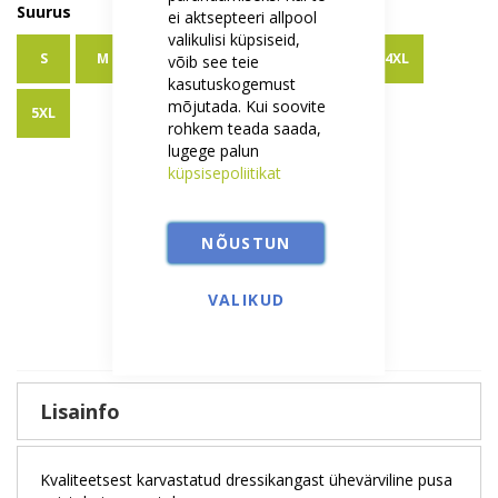
Suurus
ei aktsepteeri allpool
valikulisi küpsiseid,
S
M
L
XL
XXL
3XL
4XL
võib see teie
kasutuskogemust
mõjutada. Kui soovite
5XL
rohkem teada saada,
lugege palun
küpsisepoliitikat
Kogus
NÕUSTUN
Lisa ostukorvi
VALIKUD
Lisainfo
Kvaliteetsest karvastatud dressikangast ühevärviline pusa