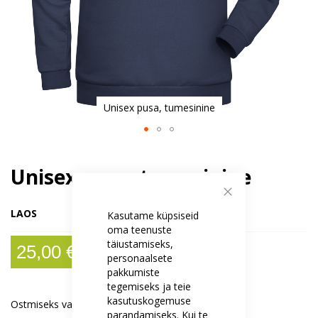
Unisex pusa, tumesinine
Skip
to
Unisex pusa, tumesinine
the
beginning
of
Sulge
LAOS
Kasutame küpsiseid
the
oma teenuste
images
täiustamiseks,
gallery
25,00 €
personaalsete
pakkumiste
tegemiseks ja teie
kasutuskogemuse
Ostmiseks vali:
parandamiseks. Kui te