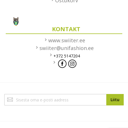
Ostukorv
KONTAKT
www.swiiter.ee
swiiter@unifashion.ee
+372 5147204
Liitu
Liitu
uudiskirjaga: